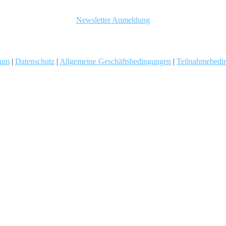
Newsletter Anmeldung
sum
|
Datenschutz
|
Allgemeine Geschäftsbedingungen
|
Teilnahmebedi