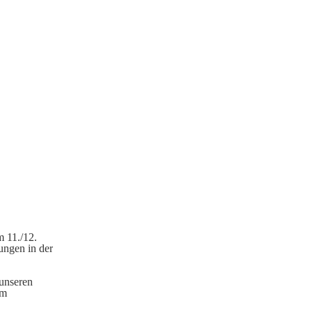
m 11./12.
ungen in der
 unseren
um